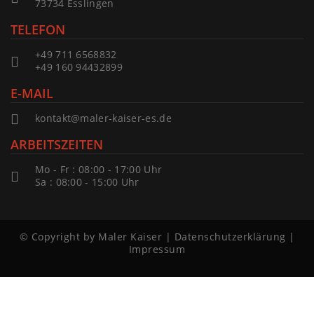
73734 Esslingen
TELEFON
+49 711 6568832
+49 160 94432899
E-MAIL
kontakt@maler-kaiser-es.de
ARBEITSZEITEN
Mo - Fr : 08:00 - 17:00 Uhr
Sa : 08:00 - 15:00 Uhr
© Copyright by Maler Kaiser
|
Datenschutzerklärung
|
Impressum